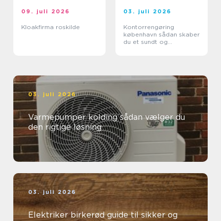
09. juli 2026
03. juli 2026
Kloakfirma roskilde
Kontorrengøring
københavn sådan skaber
du et sundt og
professionelt
arbejdsmiljø
03. juli 2026
Varmepumper kolding sådan vælger du
den rigtige løsning
03. juli 2026
Elektriker birkerød guide til sikker og