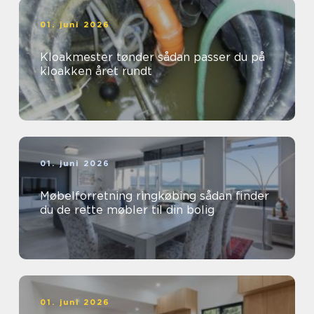
01. juni 2026
Kloakmester tønder sådan passer du på
kloakken året rundt
01. juni 2026
Møbelforretning ringkøbing sådan finder
du de rette møbler til din bolig
01. juni 2026