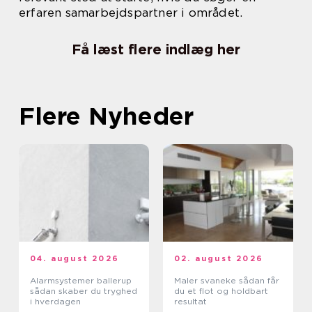
erfaren samarbejdspartner i området.
Få læst flere indlæg her
Flere Nyheder
04. august 2026
02. august 2026
Alarmsystemer ballerup
Maler svaneke sådan får
sådan skaber du tryghed
du et flot og holdbart
i hverdagen
resultat