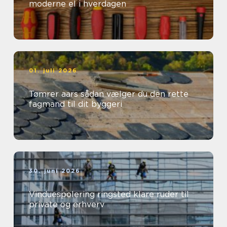
moderne el i hverdagen
01. juli 2026
Tømrer aars sådan vælger du den rette
fagmand til dit byggeri
30. juni 2026
Vinduespolering ringsted klare ruder til
private og erhverv