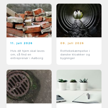
11. juli 2026
09. juli 2026
Hvis dit hjem skal laves
Rottebekæmpelse i
om, så find en
danske kloakker og
entreprenør i Aalborg
bygninger