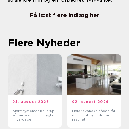
strålende smil og en forbedret livskvalitet.
Få læst flere indlæg her
Flere Nyheder
04. august 2026
02. august 2026
Alarmsystemer ballerup
Maler svaneke sådan får
sådan skaber du tryghed
du et flot og holdbart
i hverdagen
resultat