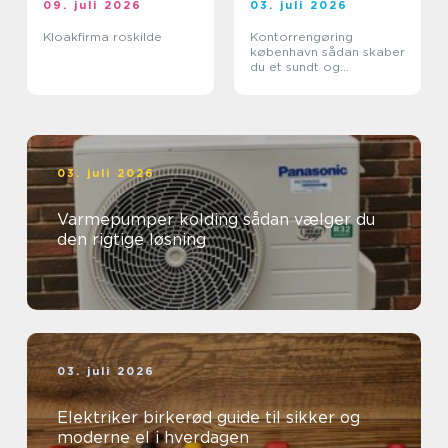
09. juli 2026
03. juli 2026
Kloakfirma roskilde
Kontorrengøring
københavn sådan skaber
du et sundt og
professionelt
arbejdsmiljø
03. juli 2026
Varmepumper kolding sådan vælger du
den rigtige løsning
03. juli 2026
Elektriker birkerød guide til sikker og
moderne el i hverdagen