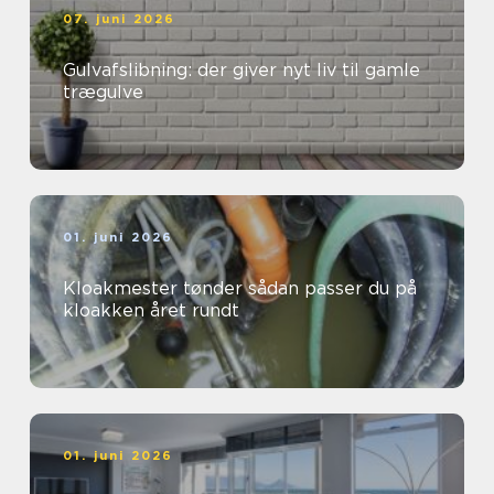
07. juni 2026
Gulvafslibning: der giver nyt liv til gamle
trægulve
01. juni 2026
Kloakmester tønder sådan passer du på
kloakken året rundt
01. juni 2026