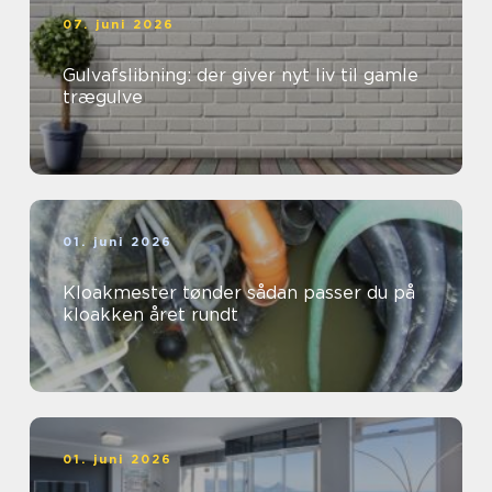
07. juni 2026
Gulvafslibning: der giver nyt liv til gamle
trægulve
01. juni 2026
Kloakmester tønder sådan passer du på
kloakken året rundt
01. juni 2026