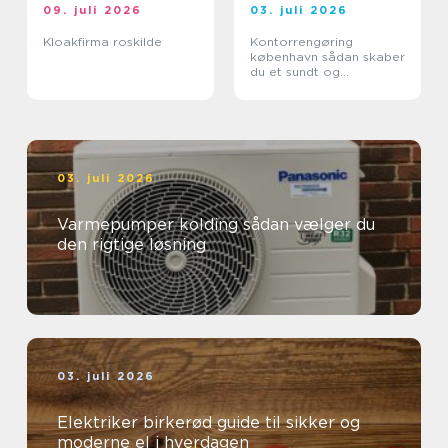
09. juli 2026
03. juli 2026
Kloakfirma roskilde
Kontorrengøring
københavn sådan skaber
du et sundt og
professionelt
arbejdsmiljø
03. juli 2026
Varmepumper kolding sådan vælger du
den rigtige løsning
03. juli 2026
Elektriker birkerød guide til sikker og
moderne el i hverdagen