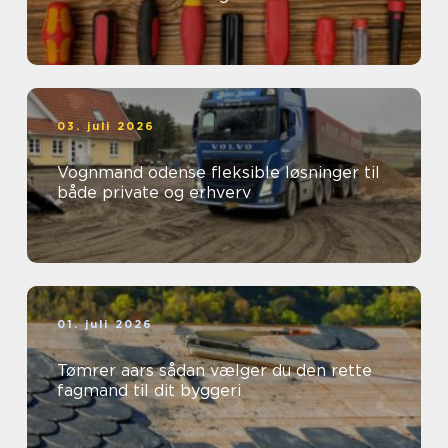
03. juli 2026
Vognmand odense fleksible løsninger til
både private og erhverv
01. juli 2026
Tømrer aars sådan vælger du den rette
fagmand til dit byggeri