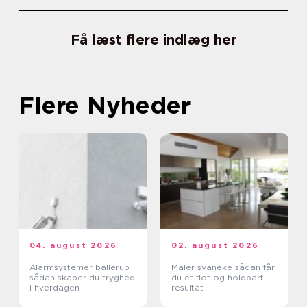
Få læst flere indlæg her
Flere Nyheder
04. august 2026
02. august 2026
Alarmsystemer ballerup
Maler svaneke sådan får
sådan skaber du tryghed
du et flot og holdbart
i hverdagen
resultat