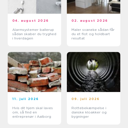
04. august 2026
02. august 2026
Alarmsystemer ballerup
Maler svaneke sådan får
sådan skaber du tryghed
du et flot og holdbart
i hverdagen
resultat
11. juli 2026
09. juli 2026
Hvis dit hjem skal laves
Rottebekæmpelse i
om, så find en
danske kloakker og
entreprenør i Aalborg
bygninger