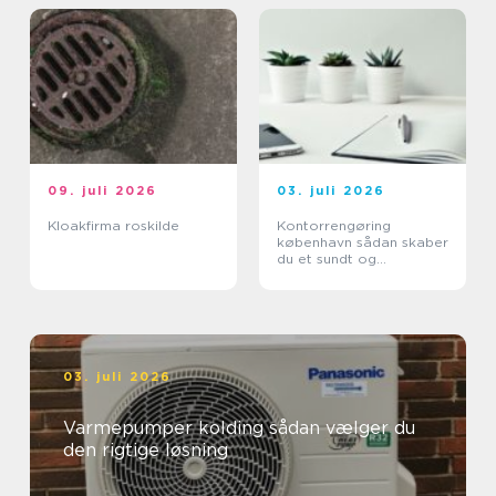
09. juli 2026
03. juli 2026
Kloakfirma roskilde
Kontorrengøring
københavn sådan skaber
du et sundt og
professionelt
arbejdsmiljø
03. juli 2026
Varmepumper kolding sådan vælger du
den rigtige løsning