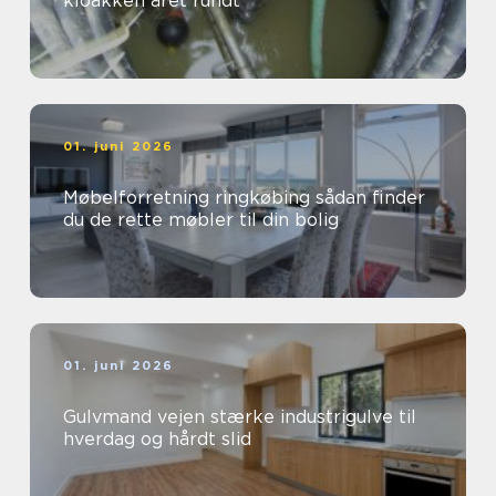
kloakken året rundt
01. juni 2026
Møbelforretning ringkøbing sådan finder
du de rette møbler til din bolig
01. juni 2026
Gulvmand vejen stærke industrigulve til
hverdag og hårdt slid