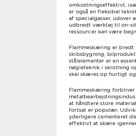
omkostningseffektivt, is
er også en fleksibel tekn
af specialgasser, udover a
udbredt værktøj til on-si
ressourcer kan være beg
Flammeskæring er bredt an
skibsbygning, bilprodukti
stålelementer er en essent
nøgleteknik i skrotning o
skal skæres op hurtigt og
Flammeskæring forbliver 
metalbearbejdningsindust
at håndtere store material
fortsat er populær. Udvi
yderligere cementeret de
effektivt at skære igenne