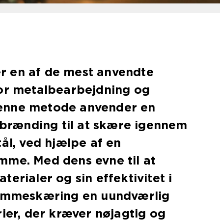
 en af de mest anvendte
for metalbearbejdning og
enne metode anvender en
orbrænding til at skære igennem
tål, ved hjælpe af en
mme. Med dens evne til at
erialer og sin effektivitet i
lammeskæring en uundværlig
rier, der kræver nøjagtig og