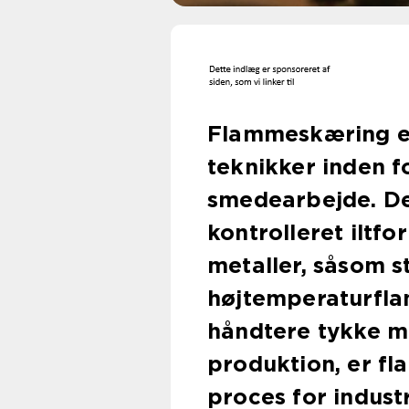
Flammeskæring er
teknikker inden 
smedearbejde. D
kontrolleret iltf
metaller, såsom s
højtemperaturfla
håndtere tykke mat
produktion, er f
proces for indust