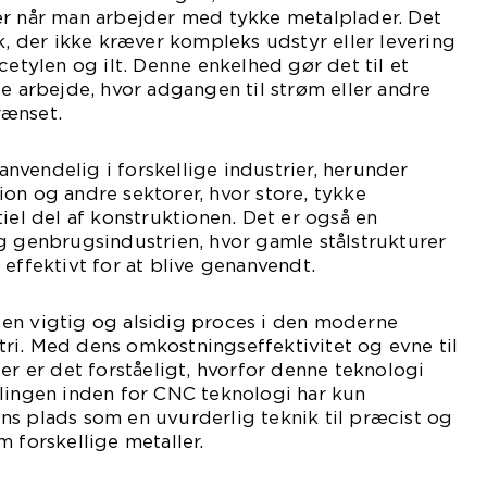
ær når man arbejder med tykke metalplader. Det
ik, der ikke kræver kompleks udstyr eller levering
cetylen og ilt. Denne enkelhed gør det til et
te arbejde, hvor adgangen til strøm eller andre
rænset.
vendelig i forskellige industrier, herunder
on og andre sektorer, hvor store, tykke
iel del af konstruktionen. Det er også en
g genbrugsindustrien, hvor gamle stålstrukturer
 effektivt for at blive genanvendt.
en vigtig og alsidig proces i den moderne
ri. Med dens omkostningseffektivitet og evne til
er er det forståeligt, hvorfor denne teknologi
klingen inden for CNC teknologi har kun
ns plads som en uvurderlig teknik til præcist og
m forskellige metaller.