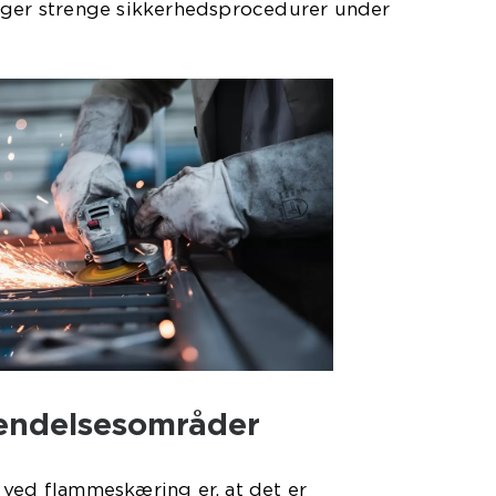
lger strenge sikkerhedsprocedurer under
endelsesområder
 ved flammeskæring er, at det er