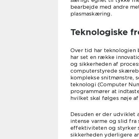
særligt egnet til tykke me
bearbejde med andre meto
plasmaskæring.
Teknologiske fr
Over tid har teknologien
har set en række innovati
og sikkerheden af proce
computerstyrede skærebor
komplekse snitmønstre, 
teknologi (Computer Nume
programmører at indtaste
hvilket skal følges nøje 
Desuden er der udviklet
intense varme og slid fr
effektiviteten og styrker
sikkerheden yderligere a