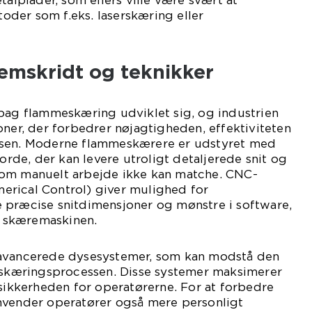
talplader, som ellers ville være svært at
der som f.eks. laserskæring eller
emskridt og teknikker
 bag flammeskæring udviklet sig, og industrien
oner, der forbedrer nøjagtigheden, effektiviteten
ssen. Moderne flammeskærere er udstyret med
de, der kan levere utroligt detaljerede snit og
som manuelt arbejde ikke kan matche. CNC-
rical Control) giver mulighed for
 præcise snitdimensjoner og mønstre i software,
af skæremaskinen.
 avancerede dysesystemer, som kan modstå den
a skæringsprocessen. Disse systemer maksimerer
 sikkerheden for operatørerne. For at forbedre
nvender operatører også mere personligt