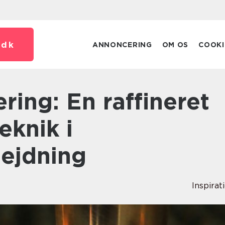
.
dk
ANNONCERING
OM OS
COOKI
eknik i
ejdning
Inspirat