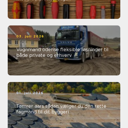
03. juli 2026
Vognmand odense fleksible løsninger til
både private og erhverv
01. juli 2026
Tømrer aars sådan vælger du den rette
fagmand til dit byggeri