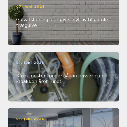
07. juni 2026
Gulvafslibning: der giver nyt liv til gamle
trægulve
01. juni 2026
Kloakmester tønder sådan passer du på
kloakken året rundt
01. juni 2026