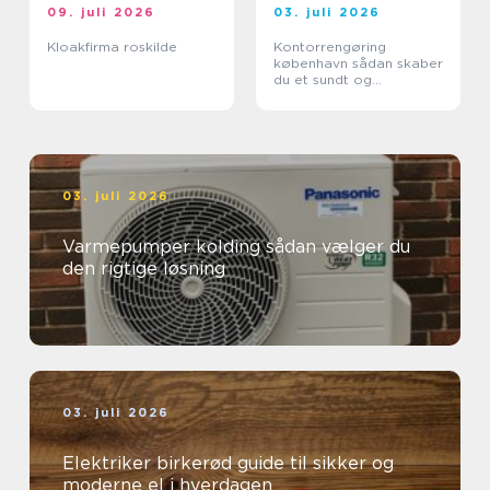
09. juli 2026
03. juli 2026
Kloakfirma roskilde
Kontorrengøring
københavn sådan skaber
du et sundt og
professionelt
arbejdsmiljø
03. juli 2026
Varmepumper kolding sådan vælger du
den rigtige løsning
03. juli 2026
Elektriker birkerød guide til sikker og
moderne el i hverdagen