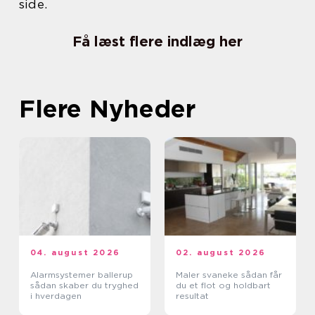
side.
Få læst flere indlæg her
Flere Nyheder
04. august 2026
02. august 2026
Alarmsystemer ballerup
Maler svaneke sådan får
sådan skaber du tryghed
du et flot og holdbart
i hverdagen
resultat