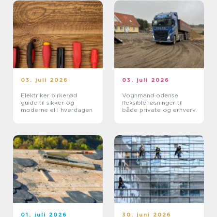
03. juli 2026
03. juli 2026
Elektriker birkerød
Vognmand odense
guide til sikker og
fleksible løsninger til
moderne el i hverdagen
både private og erhverv
01. juli 2026
30. juni 2026