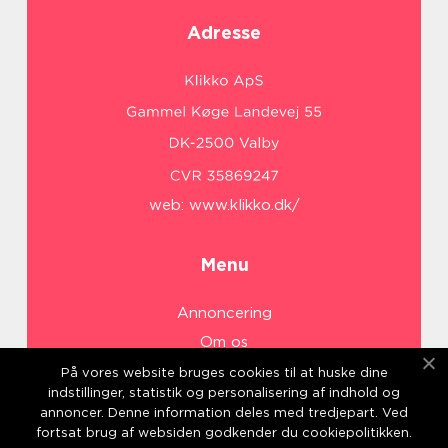
Adresse
web:
www.klikko.dk/
Menu
Annoncering
Om os
Cookies
På vores website bruges cookies til at huske dine
indstillinger, statistik og personalisering af indhold og
Kontakt os
annoncer. Denne information deles med tredjepart. Ved
Sitemap
fortsat brug af websiden godkender du cookiepolitikken.