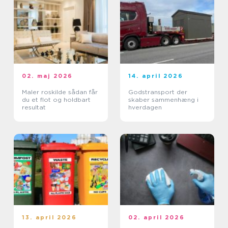
02. maj 2026
14. april 2026
Maler roskilde sådan får
Godstransport der
du et flot og holdbart
skaber sammenhæng i
resultat
hverdagen
13. april 2026
02. april 2026