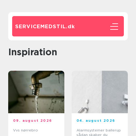
SERVICEMEDSTIL.
dk
inspiration
09. august 2026
04. august 2026
Vvs nørrebro
Alarmsystemer ballerup
sådan skaber du