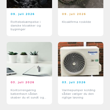
09. juli 2026
09. juli 2026
Rottebekæmpelse i
Kloakfirma roskilde
danske kloakker og
bygninger
03. juli 2026
03. juli 2026
Kontorrengøring
Varmepumper kolding
københavn sådan
sådan vælger du den
skaber du et sundt og
rigtige løsning
professionelt
arbejdsmiljø