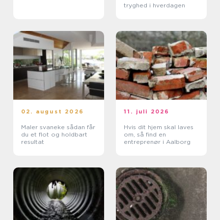
tryghed i hverdagen
02. august 2026
11. juli 2026
Maler svaneke sådan får
Hvis dit hjem skal laves
du et flot og holdbart
om, så find en
resultat
entreprenør i Aalborg