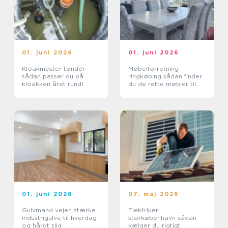
01. juni 2026
01. juni 2026
Kloakmester tønder
Møbelforretning
sådan passer du på
ringkøbing sådan finder
kloakken året rundt
du de rette møbler til
din bolig
01. juni 2026
07. maj 2026
Gulvmand vejen stærke
Elektriker
industrigulve til hverdag
storkøbenhavn sådan
og hårdt slid
vælger du rigtigt