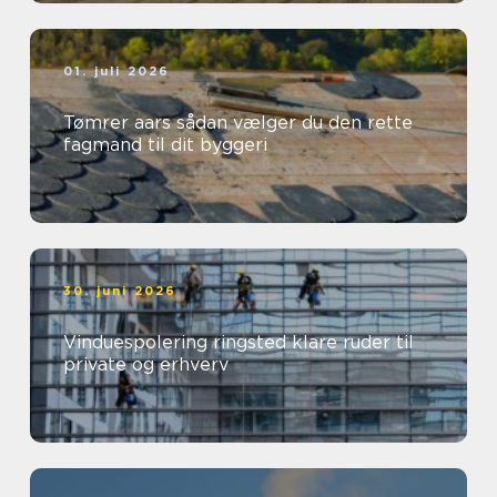
01. juli 2026
Tømrer aars sådan vælger du den rette
fagmand til dit byggeri
30. juni 2026
Vinduespolering ringsted klare ruder til
private og erhverv