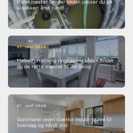
Kloakmester tønder sådan passer du på
kloakken året rundt
01. juni 2026
Møbelforretning ringkøbing sådan finder
du de rette møbler til din bolig
01. juni 2026
Gulvmand vejen stærke industrigulve til
hverdag og hårdt slid