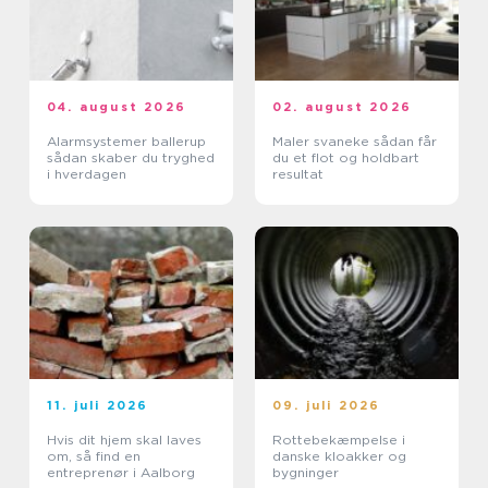
04. august 2026
02. august 2026
Alarmsystemer ballerup
Maler svaneke sådan får
sådan skaber du tryghed
du et flot og holdbart
i hverdagen
resultat
11. juli 2026
09. juli 2026
Hvis dit hjem skal laves
Rottebekæmpelse i
om, så find en
danske kloakker og
entreprenør i Aalborg
bygninger