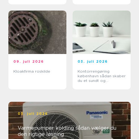
09. juli 2026
03. juli 2026
Kloakfirma roskilde
Kontorrengøring
københavn sådan skaber
du et sundt og
professionelt
arbejdsmiljø
03. juli 2026
Varmepumper kolding sådan vælger du
den rigtige løsning