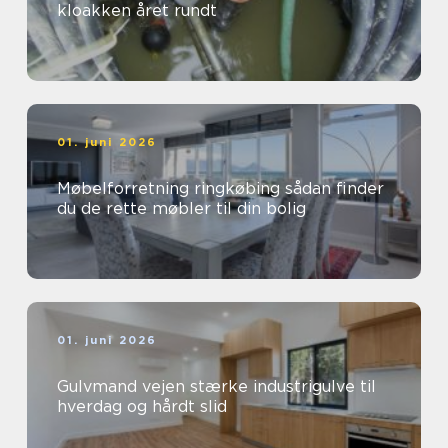
kloakken året rundt
01. juni 2026
Møbelforretning ringkøbing sådan finder
du de rette møbler til din bolig
01. juni 2026
Gulvmand vejen stærke industrigulve til
hverdag og hårdt slid