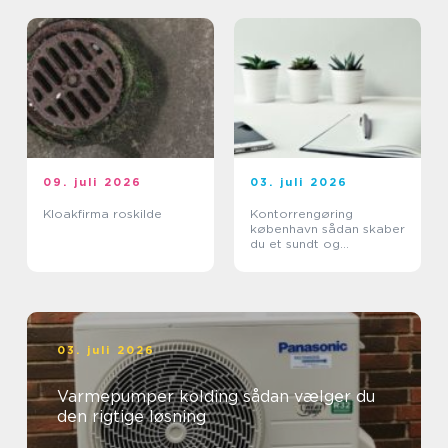
09. juli 2026
03. juli 2026
Kloakfirma roskilde
Kontorrengøring
københavn sådan skaber
du et sundt og
professionelt
arbejdsmiljø
03. juli 2026
Varmepumper kolding sådan vælger du
den rigtige løsning