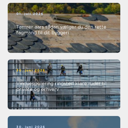
01. juli 2026
Tømrer aars sådan vælger du den rette
fagmand til dit byggeri
30. juni 2026
Vinduespolering ringsted klare ruder til
private og erhverv
30. juni 2026