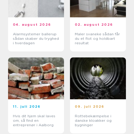
04. august 2026
02. august 2026
Alarmsystemer ballerup
Maler svaneke sådan får
sådan skaber du tryghed
du et flot og holdbart
i hverdagen
resultat
11. juli 2026
09. juli 2026
Hvis dit hjem skal laves
Rottebekæmpelse i
om, så find en
danske kloakker og
entreprenør i Aalborg
bygninger