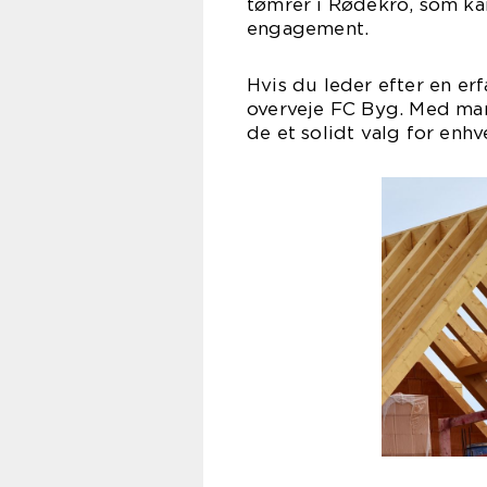
tømrer i Rødekro, som k
engagement.
Hvis du leder efter en er
overveje FC Byg. Med man
de et solidt valg for enhv