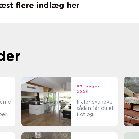
læst flere indlæg her
der
t
02. august
2026
teme
Maler svaneke
sådan får du et
ber
flot og
 i
holdbart
n
resultat