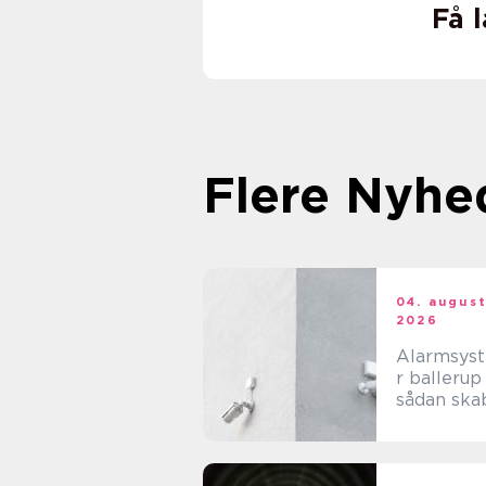
Få 
Flere Nyhe
04. augus
2026
Alarmsys
r ballerup
sådan ska
du tryghed
hverdage