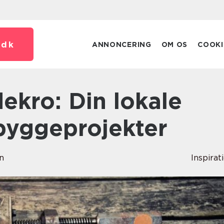
.
dk
ANNONCERING
OM OS
COOKI
 byggeprojekter
n
Inspirat