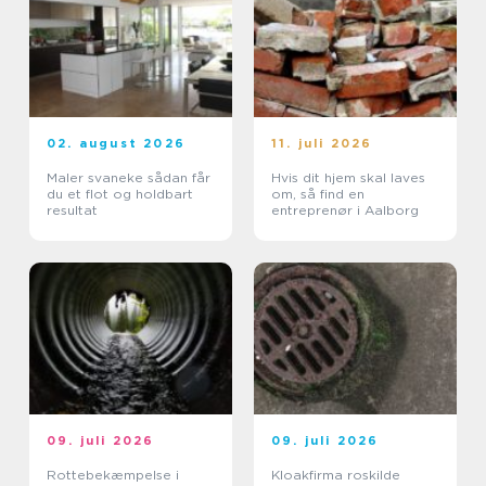
02. august 2026
11. juli 2026
Maler svaneke sådan får
Hvis dit hjem skal laves
du et flot og holdbart
om, så find en
resultat
entreprenør i Aalborg
09. juli 2026
09. juli 2026
Rottebekæmpelse i
Kloakfirma roskilde