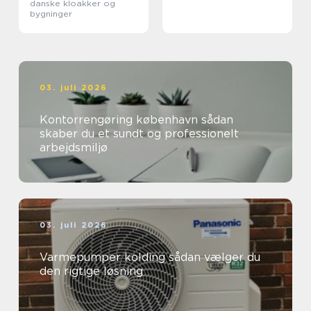
danske kloakker og
bygninger
03. juli 2026
Kontorrengøring københavn sådan
skaber du et sundt og professionelt
arbejdsmiljø
03. juli 2026
Varmepumper kolding sådan vælger du
den rigtige løsning