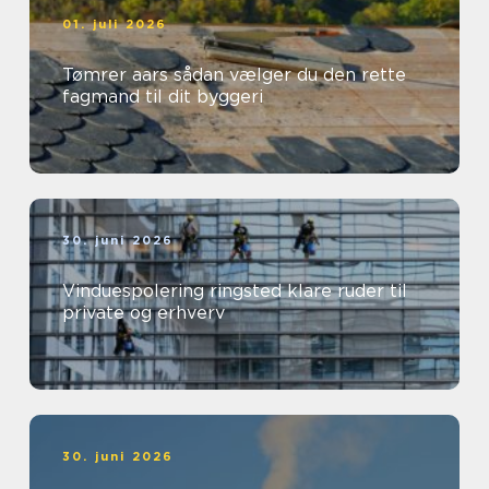
01. juli 2026
Tømrer aars sådan vælger du den rette
fagmand til dit byggeri
30. juni 2026
Vinduespolering ringsted klare ruder til
private og erhverv
30. juni 2026