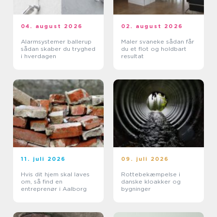
04. august 2026
02. august 2026
Alarmsystemer ballerup
Maler svaneke sådan får
sådan skaber du tryghed
du et flot og holdbart
i hverdagen
resultat
11. juli 2026
09. juli 2026
Hvis dit hjem skal laves
Rottebekæmpelse i
om, så find en
danske kloakker og
entreprenør i Aalborg
bygninger