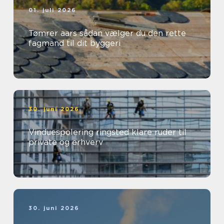
01. juli 2026
Tømrer aars sådan vælger du den rette
fagmand til dit byggeri
30. juni 2026
Vinduespolering ringsted klare ruder til
private og erhverv
30. juni 2026