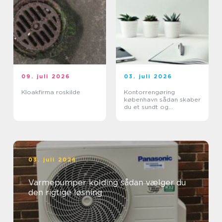
09. juli 2026
03. juli 2026
Kloakfirma roskilde
Kontorrengøring
københavn sådan skaber
du et sundt og
professionelt
arbejdsmiljø
03. juli 2026
Varmepumper kolding sådan vælger du
den rigtige løsning