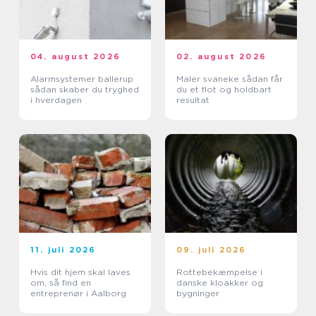
04. august 2026
02. august 2026
Alarmsystemer ballerup
Maler svaneke sådan får
sådan skaber du tryghed
du et flot og holdbart
i hverdagen
resultat
11. juli 2026
09. juli 2026
Hvis dit hjem skal laves
Rottebekæmpelse i
om, så find en
danske kloakker og
entreprenør i Aalborg
bygninger