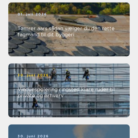
01. juli 2026
Tømrer aars sådan vælger du den rette
fagmand til dit byggeri
30. juni 2026
Vinduespolering ringsted klare ruder til
private og erhverv
30. juni 2026