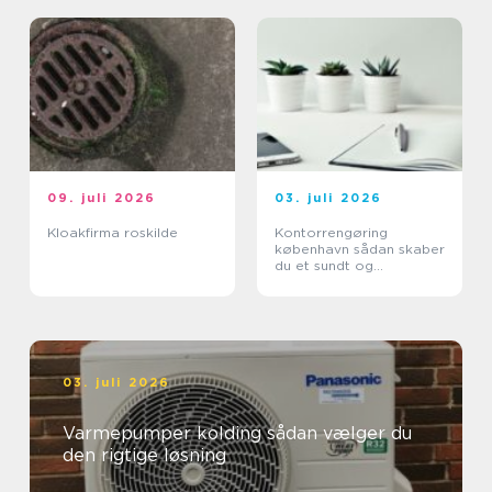
09. juli 2026
03. juli 2026
Kloakfirma roskilde
Kontorrengøring
københavn sådan skaber
du et sundt og
professionelt
arbejdsmiljø
03. juli 2026
Varmepumper kolding sådan vælger du
den rigtige løsning