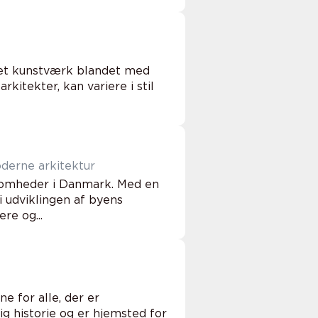
r et kunstværk blandet med
rkitekter, kan variere i stil
oderne arkitektur
ksomheder i Danmark. Med en
i udviklingen af byens
re og...
e for alle, der er
ig historie og er hjemsted for