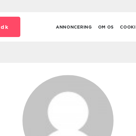
.
dk
ANNONCERING
OM OS
COOKI