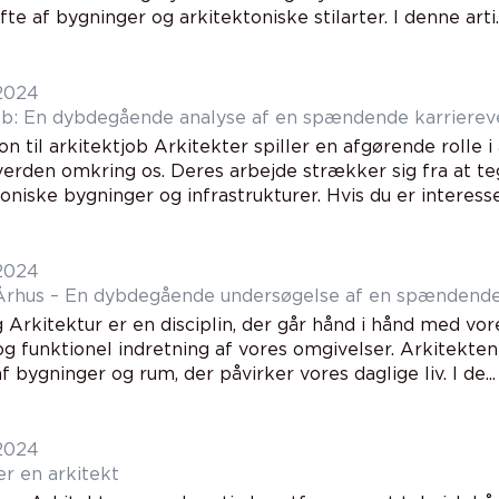
fte af bygninger og arkitektoniske stilarter. I denne arti..
 2024
ob: En dybdegående analyse af en spændende karrierev
on til arkitektjob Arkitekter spiller en afgørende rolle 
erden omkring os. Deres arbejde strækker sig fra at tegn
oniske bygninger og infrastrukturer. Hvis du er interesse.
 2024
Århus – En dybdegående undersøgelse af en spændende
g Arkitektur er en disciplin, der går hånd i hånd med v
g funktionel indretning af vores omgivelser. Arkitekten
f bygninger og rum, der påvirker vores daglige liv. I de...
 2024
er en arkitekt