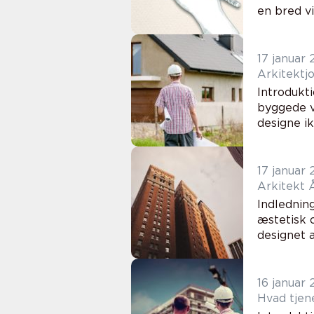
en bred vi
17 januar
Arkitektj
Introdukti
byggede v
designe ik
17 januar
Arkitekt 
Indlednin
æstetisk o
designet a
16 januar
Hvad tjen