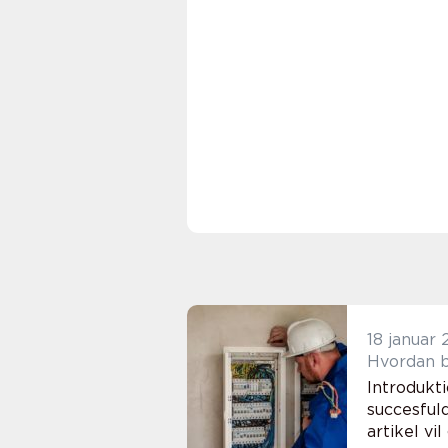
18 januar
Hvordan bl
Introdukt
succesful
artikel vi