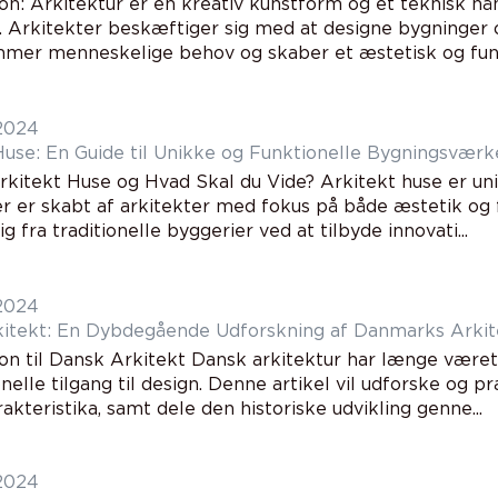
on: Arkitektur er en kreativ kunstform og et teknisk hå
r. Arkitekter beskæftiger sig med at designe bygninger
er menneskelige behov og skaber et æstetisk og funkti
 2024
Huse: En Guide til Unikke og Funktionelle Bygningsværk
rkitekt Huse og Hvad Skal du Vide? Arkitekt huse er uni
er er skabt af arkitekter med fokus på både æstetik og f
sig fra traditionelle byggerier ved at tilbyde innovati...
 2024
itekt: En Dybdegående Udforskning af Danmarks Arkit
ion til Dansk Arkitekt Dansk arkitektur har længe været
nelle tilgang til design. Denne artikel vil udforske og 
akteristika, samt dele den historiske udvikling genne...
 2024