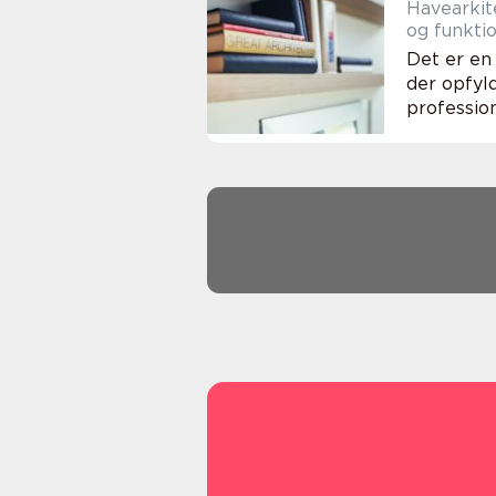
Havearkit
og funkti
Det er en
der opfyl
profession