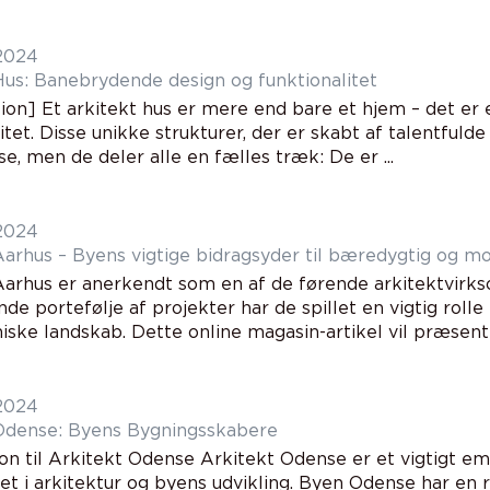
 2024
Hus: Banebrydende design og funktionalitet
tion] Et arkitekt hus er mere end bare et hjem – det e
itet. Disse unikke strukturer, der er skabt af talentfulde a
se, men de deler alle en fælles træk: De er ...
 2024
Aarhus – Byens vigtige bidragsyder til bæredygtig og m
Aarhus er anerkendt som en af de førende arkitektvir
e portefølje af projekter har de spillet en vigtig rolle 
iske landskab. Dette online magasin-artikel vil præsente
 2024
Odense: Byens Bygningsskabere
on til Arkitekt Odense Arkitekt Odense er et vigtigt emn
et i arkitektur og byens udvikling. Byen Odense har en r