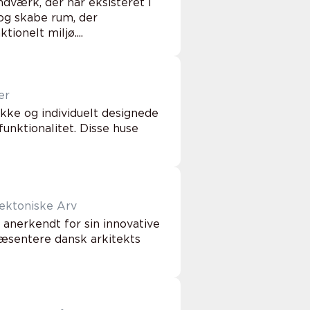
ndværk, der har eksisteret i
 og skabe rum, der
onelt miljø....
er
kke og individuelt designede
unktionalitet. Disse huse
ektoniske Arv
 anerkendt for sin innovative
præsentere dansk arkitekts