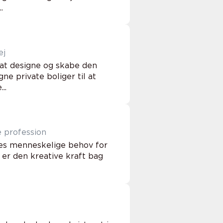
.
ej
i at designe og skabe den
e private boliger til at
..
 profession
ores menneskelige behov for
 er den kreative kraft bag