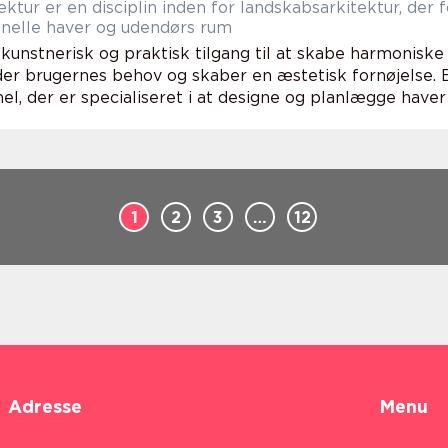
ektur er en disciplin inden for landskabsarkitektur, der
onelle haver og udendørs rum
 kunstnerisk og praktisk tilgang til at skabe harmonisk
der brugernes behov og skaber en æstetisk fornøjelse. 
el, der er specialiseret i at designe og planlægge haver 
1
2
3
…
12
Adresse
Menu