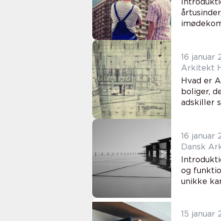
Introdukti
årtusinde
imødekomm
16 januar
Arkitekt 
Hvad er A
boliger, d
adskiller 
16 januar
Dansk Ark
Introdukt
og funktio
unikke kar
15 januar