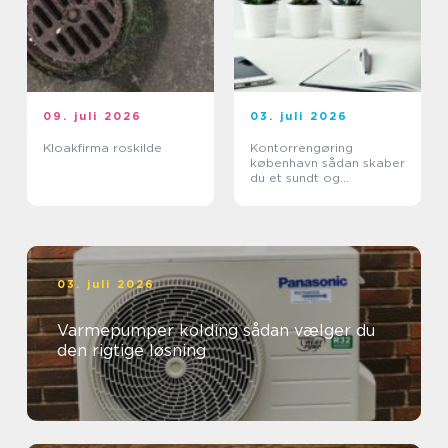
09. juli 2026
03. juli 2026
Kloakfirma roskilde
Kontorrengøring
københavn sådan skaber
du et sundt og
professionelt
arbejdsmiljø
03. juli 2026
Varmepumper kolding sådan vælger du
den rigtige løsning