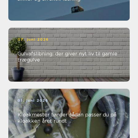
07. juni 2026
Gulvafslibning: der giver nyt liv til gamle
trægulve
01. juni 2026
Kloakmester tønder sådan passer du på
kloakken året rundt