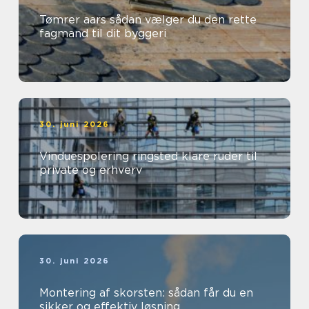
Tømrer aars sådan vælger du den rette
fagmand til dit byggeri
30. juni 2026
Vinduespolering ringsted klare ruder til
private og erhverv
30. juni 2026
Montering af skorsten: sådan får du en
sikker og effektiv løsning