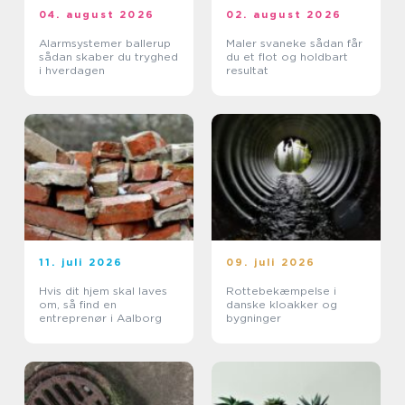
04. august 2026
02. august 2026
Alarmsystemer ballerup
Maler svaneke sådan får
sådan skaber du tryghed
du et flot og holdbart
i hverdagen
resultat
11. juli 2026
09. juli 2026
Hvis dit hjem skal laves
Rottebekæmpelse i
om, så find en
danske kloakker og
entreprenør i Aalborg
bygninger