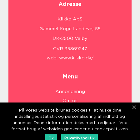
Adresse
web:
www.klikko.dk/
Menu
Annoncering
Om os
Cookies
På vores website bruges cookies til at huske dine
indstillinger, statistik og personalisering af indhold og
Kontakt os
annoncer. Denne information deles med tredjepart. Ved
Sitemap
fortsat brug af websiden godkender du cookiepolitikken.
Ok
Privatlivspolitik