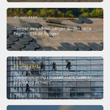
01. juli 2026
Tømrer aars sådan vælger du den rette
fagmand til dit byggeri
30. juni 2026
Vinduespolering ringsted klare ruder til
private og erhverv