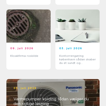
09. juli 2026
03. juli 2026
Kloakfirma roskilde
Kontorrengøring
københavn sådan skaber
du et sundt og
professionelt
arbejdsmiljø
03. juli 2026
Varmepumper kolding sådan vælger du
den rigtige løsning