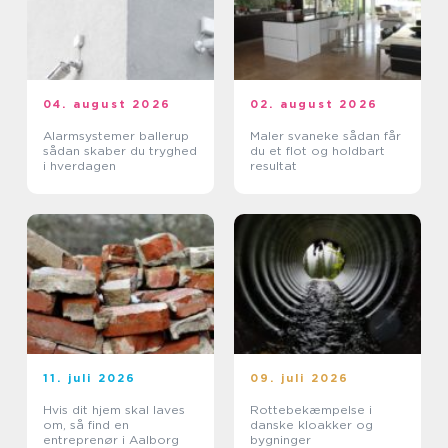
04. august 2026
02. august 2026
Alarmsystemer ballerup
Maler svaneke sådan får
sådan skaber du tryghed
du et flot og holdbart
i hverdagen
resultat
11. juli 2026
09. juli 2026
Hvis dit hjem skal laves
Rottebekæmpelse i
om, så find en
danske kloakker og
entreprenør i Aalborg
bygninger