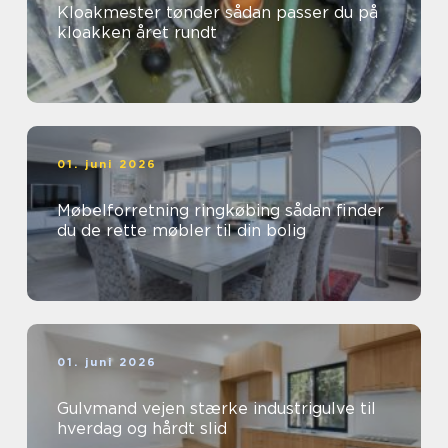
Kloakmester tønder sådan passer du på
kloakken året rundt
01. juni 2026
Møbelforretning ringkøbing sådan finder
du de rette møbler til din bolig
01. juni 2026
Gulvmand vejen stærke industrigulve til
hverdag og hårdt slid