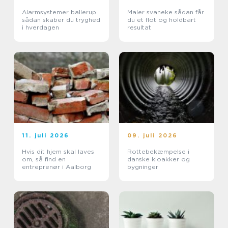
Alarmsystemer ballerup
Maler svaneke sådan får
sådan skaber du tryghed
du et flot og holdbart
i hverdagen
resultat
11. juli 2026
09. juli 2026
Hvis dit hjem skal laves
Rottebekæmpelse i
om, så find en
danske kloakker og
entreprenør i Aalborg
bygninger