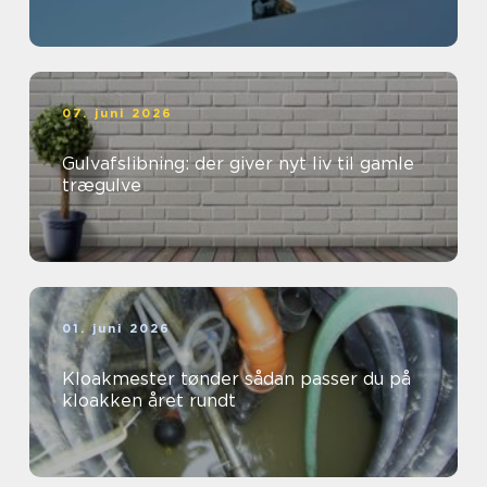
07. juni 2026
Gulvafslibning: der giver nyt liv til gamle
trægulve
01. juni 2026
Kloakmester tønder sådan passer du på
kloakken året rundt