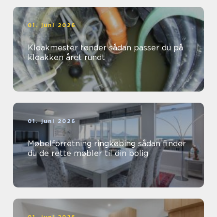
01. juni 2026
Kloakmester tønder sådan passer du på
kloakken året rundt
01. juni 2026
Møbelforretning ringkøbing sådan finder
du de rette møbler til din bolig