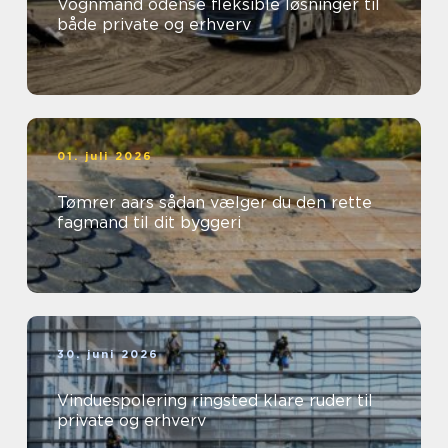
Vognmand odense fleksible løsninger til
både private og erhverv
01. juli 2026
Tømrer aars sådan vælger du den rette
fagmand til dit byggeri
30. juni 2026
Vinduespolering ringsted klare ruder til
private og erhverv