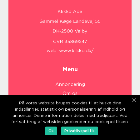
web:
www.klikko.dk/
Menu
Annoncering
Om os
Cookies
På vores website bruges cookies til at huske dine
indstillinger, statistik og personalisering af indhold og
Kontakt os
annoncer. Denne information deles med tredjepart. Ved
Sitemap
fortsat brug af websiden godkender du cookiepolitikken.
Ok
Privatlivspolitik