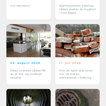
Vvs nørrebro
Alarmsystemer ballerup
sådan skaber du tryghed
i hverdagen
02. august 2026
11. juli 2026
Maler svaneke sådan får
Hvis dit hjem skal laves
du et flot og holdbart
om, så find en
resultat
entreprenør i Aalborg