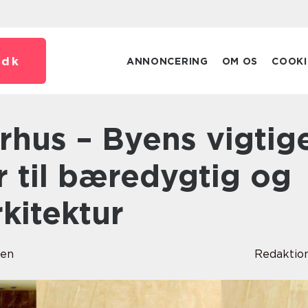
.
dk
ANNONCERING
OM OS
COOKI
 til bæredygtig og
kitektur
sen
Redaktio