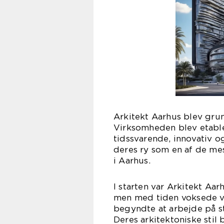
Arkitekt Aarhus blev grun
Virksomheden blev etable
tidssvarende, innovativ 
deres ry som en af de me
i Aarhus.
I starten var Arkitekt Aar
men med tiden voksede v
begyndte at arbejde på st
Deres arkitektoniske sti