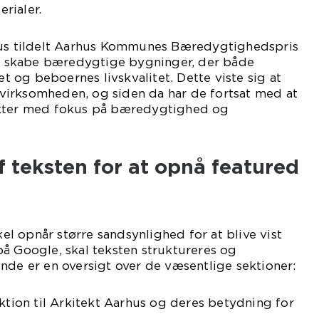
rialer.
hus tildelt Aarhus Kommunes Bæredygtighedspris
 at skabe bæredygtige bygninger, der både
øet og beboernes livskvalitet. Dette viste sig at
irksomheden, og siden da har de fortsat med at
ekter med fokus på bæredygtighed og
f teksten for at opnå featured
ikel opnår større sandsynlighed for at blive vist
å Google, skal teksten struktureres og
nde er en oversigt over de væsentlige sektioner:
uktion til Arkitekt Aarhus og deres betydning for