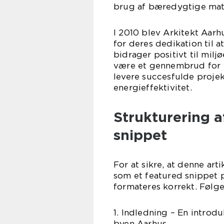
brug af bæredygtige mate
I 2010 blev Arkitekt Aar
for deres dedikation til
bidrager positivt til milj
være et gennembrud for v
levere succesfulde proj
energieffektivitet.
Strukturering a
snippet
For at sikre, at denne art
som et featured snippet p
formateres korrekt. Følge
1. Indledning – En introd
byen Aarhus .