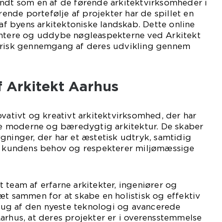
endt som en af de førende arkitektvirksomheder i
nde portefølje af projekter har de spillet en
 af byens arkitektoniske landskab. Dette online
entere og uddybe nøgleaspekterne ved Arkitekt
orisk gennemgang af deres udvikling gennem
f Arkitekt Aarhus
ovativt og kreativt arkitektvirksomhed, der har
abe moderne og bæredygtig arkitektur. De skaber
gninger, der har et æstetisk udtryk, samtidig
kundens behov og respekterer miljømæssige
 team af erfarne arkitekter, ingeniører og
æt sammen for at skabe en holistisk og effektiv
ug af den nyeste teknologi og avancerede
arhus, at deres projekter er i overensstemmelse