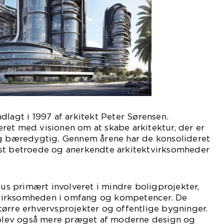
dlagt i 1997 af arkitekt Peter Sørensen.
ret med visionen om at skabe arkitektur, der er
og bæredygtig. Gennem årene har de konsolideret
st betroede og anerkendte arkitektvirksomheder
hus primært involveret i mindre boligprojekter,
irksomheden i omfang og kompetencer. De
ørre erhvervsprojekter og offentlige bygninger.
l blev også mere præget af moderne design og