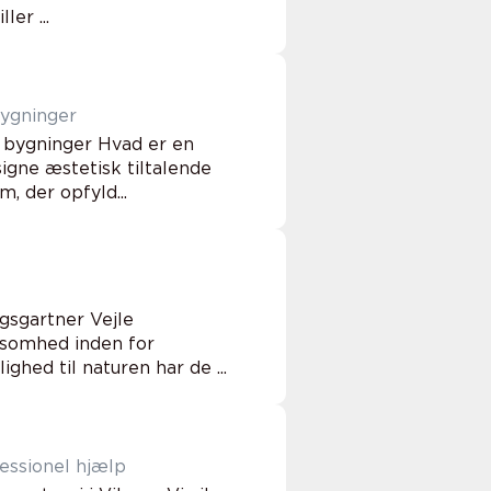
er ...
bygninger
e bygninger Hvad er en
igne æstetisk tiltalende
, der opfyld...
gsgartner Vejle
ksomhed inden for
hed til naturen har de ...
ssionel hjælp