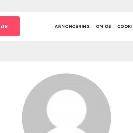
.
dk
ANNONCERING
OM OS
COOKI