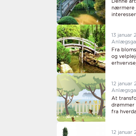
Denne arti
nærmere p
interesser
13 januar
Anlægsgar
Fra bloms
og velple
erhvervse
12 januar
Anlægsgar
At transf
drømmer o
fra hverd
12 januar