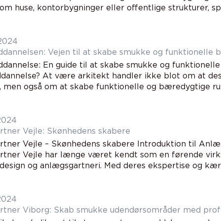
 om huse, kontorbygninger eller offentlige strukturer, spill
 2024
ddannelsen: Vejen til at skabe smukke og funktionelle 
ddannelse: En guide til at skabe smukke og funktionell
ddannelse? At være arkitekt handler ikke blot om at des
, men også om at skabe funktionelle og bæredygtige rum
 2024
tner Vejle: Skønhedens skabere
tner Vejle – Skønhedens skabere Introduktion til Anlæ
tner Vejle har længe været kendt som en førende vir
esign og anlægsgartneri. Med deres ekspertise og kærlig
 2024
tner Viborg: Skab smukke udendørsområder med profe