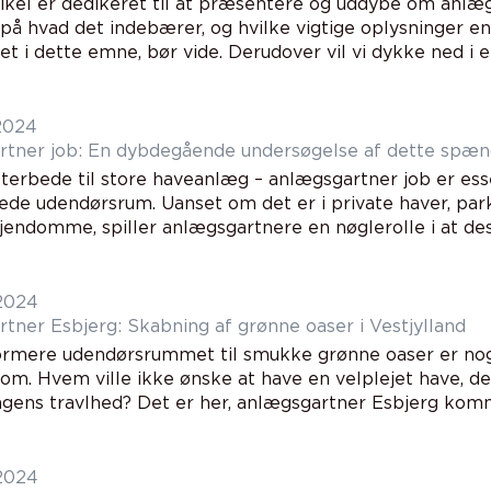
kel er dedikeret til at præsentere og uddybe om anlægsg
å hvad det indebærer, og hvilke vigtige oplysninger en
et i dette emne, bør vide. Derudover vil vi dykke ned i en
 2024
tner job: En dybdegående undersøgelse af dette spæ
terbede til store haveanlæg – anlægsgartner job er ess
jede udendørsrum. Uanset om det er i private haver, park
jendomme, spiller anlægsgartnere en nøglerolle i at desi
 2024
tner Esbjerg: Skabning af grønne oaser i Vestjylland
ormere udendørsrummet til smukke grønne oaser er n
m. Hvem ville ikke ønske at have en velplejet have, de
agens travlhed? Det er her, anlægsgartner Esbjerg kommer
 2024