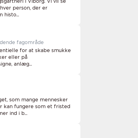
artneri i Viborg. Vi vil se
hver person, der er
 histo...
ndende fagområde
entielle for at skabe smukke
er eller på
gne, anlæg...
oget, som mange mennesker
r kan fungere som et fristed
 ind i b...