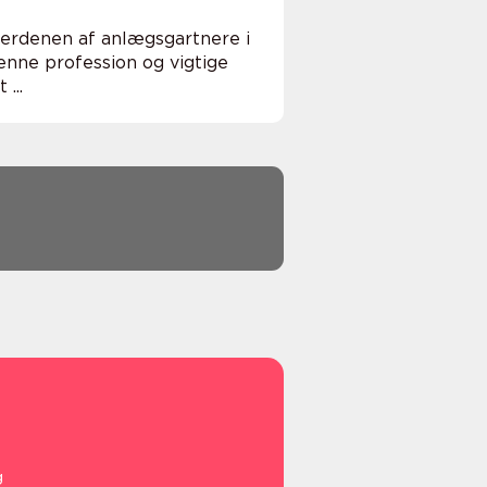
 verdenen af anlægsgartnere i
enne profession og vigtige
...
g