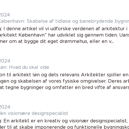
 2024
København: Skabelse af tidløse og banebrydende bygni
: I denne artikel vil vi udforske verdenen af arkitektur
arkitekt København” har udviklet sig gennem tiden. Uan
er om at bygge dit eget drømmehus, eller en v...
 2024
Løn: Hvad du skal vide
on til arkitekt løn og dets relevans Arkitekter spiller en
gen og skabelsen af vores fysiske omgivelser. Deres ar
 at tegne bygninger og omfatter en bred vifte af ansvars
 2024
rkitekt den visionære designspecialist
: En arkitekt er en kreativ og visionær designspecialist
er til at skabe imponerende og funktionelle bygningsk