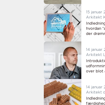
15 januar
Arkitekt 
Indledning
hvordan “
der drømm
14 januar
Arkitekt 
Introdukti
udformnin
over blot
14 januar
A
Indledning
færdighed