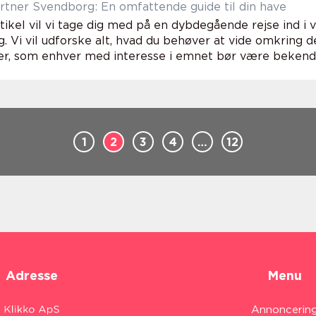
tner Svendborg: En omfattende guide til din have
tikel vil vi tage dig med på en dybdegående rejse ind i
. Vi vil udforske alt, hvad du behøver at vide omkring d
er, som enhver med interesse i emnet bør være bekendt 
1
2
3
4
…
12
Adresse
Menu
Annoncerin