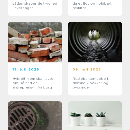
sådan skaber du tryghed
du et flot og holdbart
i hverdagen
resultat
11. juli 2026
09. juli 2026
Hvis dit hjem skal laves
Rottebekæmpelse i
om, så find en
danske kloakker og
entreprenør i Aalborg
bygninger