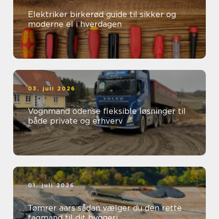
Elektriker birkerød guide til sikker og
moderne el i hverdagen
03. juli 2026
Vognmand odense fleksible løsninger til
både private og erhverv
01. juli 2026
Tømrer aars sådan vælger du den rette
fagmand til dit byggeri