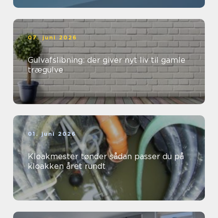
07. juni 2026
Gulvafslibning: der giver nyt liv til gamle
trægulve
01. juni 2026
Kloakmester tønder sådan passer du på
kloakken året rundt