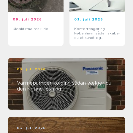
09. juli 2026
03. juli 2026
Kloakfirma roskilde
Kontorrengøring
københavn sådan skaber
du et sundt og
professionelt
arbejdsmiljø
03. juli 2026
Varmepumper kolding sådan vælger du
den rigtige løsning
03. juli 2026